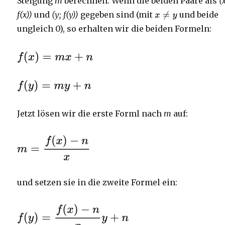
Steigung
m
berechnen. Wenn die beiden Paare als
(
f(x))
und
(y; f(y))
gegeben sind (mit
und beide
ungleich 0), so erhalten wir die beiden Formeln:
Jetzt lösen wir die erste Forml nach
m
auf:
und setzen sie in die zweite Formel ein: