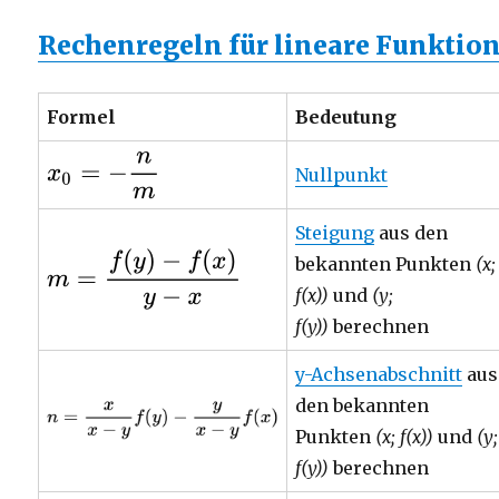
Rechenregeln für lineare Funktio
Formel
Bedeutung
Nullpunkt
Steigung
aus den
bekannten Punkten
(x;
f(x))
und
(y;
f(y))
berechnen
y-Achsenabschnitt
aus
den bekannten
Punkten
(x; f(x))
und
(y;
f(y))
berechnen