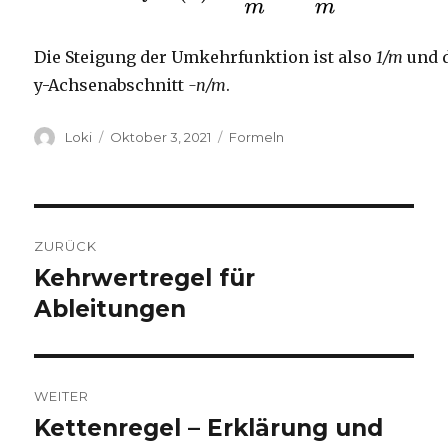
Die Steigung der Umkehrfunktion ist also
1/m
und 
y-Achsenabschnitt
-n/m
.
Autor
Veröffentlicht
Kategorien
Loki
Oktober 3, 2021
Formeln
am
Beitragsnavigation
ZURÜCK
Kehrwertregel für
Vorheriger
Beitrag:
Ableitungen
WEITER
Kettenregel – Erklärung und
Nächster