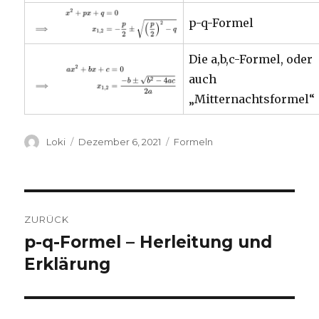
p-q-Formel
Die a,b,c-Formel, oder
auch
„Mitternachtsformel“
Autor
Veröffentlicht
Kategorien
Loki
Dezember 6, 2021
Formeln
am
Beitragsnavigation
ZURÜCK
p-q-Formel – Herleitung und
Vorheriger
Beitrag:
Erklärung