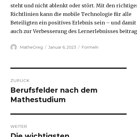
steht und nicht ablenkt oder stört. Mit den richtig
Richtlinien kann die mobile Technologie für alle
Beteiligten ein positives Erlebnis sein – und damit
auch zur Verbesserung des Lernerlebnisses beitrag
Autor
Veröffentlicht
Kategorien
MatheGreg
Januar 6, 2023
Formeln
am
Beitragsnavigation
ZURÜCK
Berufsfelder nach dem
Vorheriger
Beitrag:
Mathestudium
WEITER
Die wichtigsten
Nächster