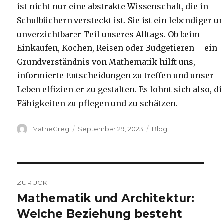
ist nicht nur eine abstrakte Wissenschaft, die in
Schulbüchern versteckt ist. Sie ist ein lebendiger 
unverzichtbarer Teil unseres Alltags. Ob beim
Einkaufen, Kochen, Reisen oder Budgetieren – ein
Grundverständnis von Mathematik hilft uns,
informierte Entscheidungen zu treffen und unser
Leben effizienter zu gestalten. Es lohnt sich also, d
Fähigkeiten zu pflegen und zu schätzen.
Autor
Veröffentlicht
Kategorien
MatheGreg
September 29, 2023
Blog
am
Beitragsnavigation
ZURÜCK
Mathematik und Architektur:
Vorheriger
Beitrag:
Welche Beziehung besteht